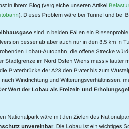
bst in ihrem Blog (vergleiche unseren Artikel
Belastun
utobahn
). Dieses Problem wäre bei Tunnel und bei B
eibhausgase
sind in beiden Fällen ein Riesenprobl
version besser ab aber auch nur in den 8,5 km in Tu
 drohenden Lobau-Autobahn, die offene Strecke würde d
der Stadtgrenze im Nord Osten Wiens massiv lauter
die Praterbrücke der A23 den Prater bis zum Wustelp
 nach Windrichtung und Witterungsverhältnissen, mal
 Der
Wert der Lobau als Freizeit- und Erholungsge
en Nationalpark wäre mit den Zielen des Nationalpa
nschutz unvereinbar
. Die Lobau ist ein wichtiges S