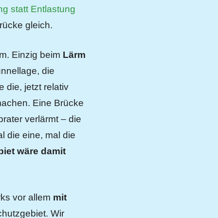
g statt Entlastung
rücke gleich.
em. Einzig beim
Lärm
nnellage, die
ie, jetzt relativ
 machen. Eine Brücke
rater verlärmt – die
 die eine, mal die
biet wäre damit
rks vor allem
mit
chutzgebiet. Wir