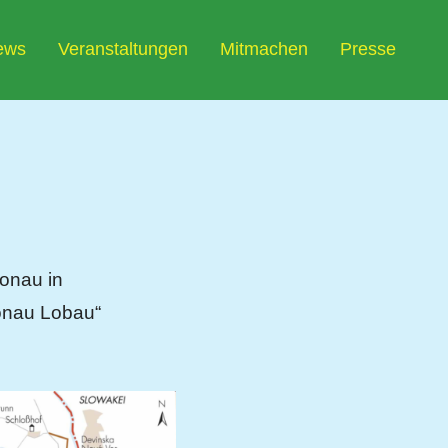
ews
Veranstaltungen
Mitmachen
Presse
onau in
onau Lobau“