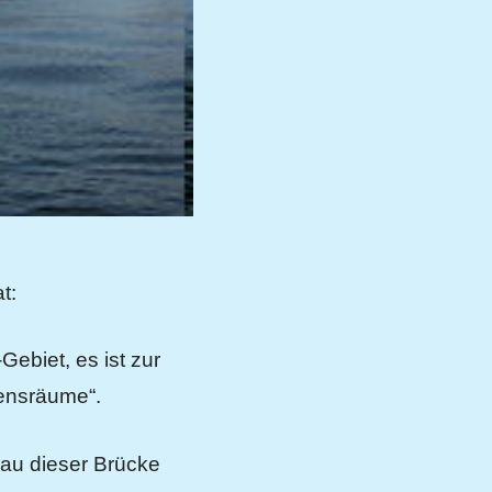
t:
ebiet, es ist zur
bensräume“.
Bau dieser Brücke