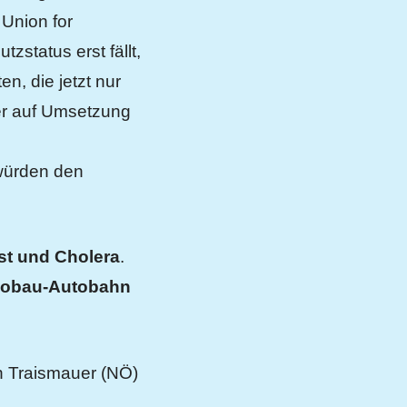
 Union for
status erst fällt,
n, die jetzt nur
er auf Umsetzung
würden den
st und Cholera
.
 Lobau-Autobahn
n Traismauer (NÖ)