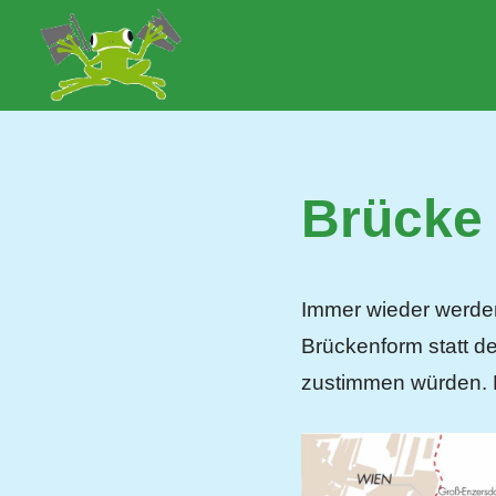
Zum
Inhalt
Lobau.org
BürgerInitiative
springen
"Rettet
die
Lobau
–
Brücke 
Natur
statt
Beton"
Immer wieder werden
Brückenform statt 
zustimmen würden. D