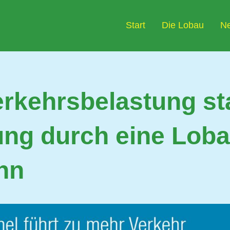
Start
Die Lobau
N
rkehrsbelastung sta
ung durch eine Loba
hn