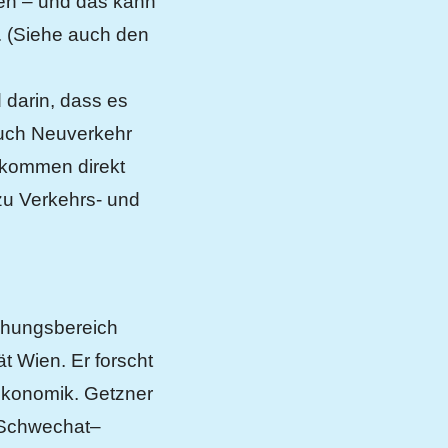
en – und das kann
. (Siehe auch den
darin, dass es
auch Neuverkehr
fkommen direkt
u Verkehrs- und
schungsbereich
t Wien. Er forscht
Ökonomik. Getzner
e Schwechat–