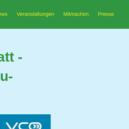
ews
Veranstaltungen
Mitmachen
Presse
tt -
u-