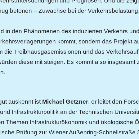
erkehrsuntersuchungen und Prognosen. Und die zeig
enug betonen – Zuwächse bei der Verkehrsbelastung
d in den Phänomenen des induzierten Verkehrs und 
erkehrsverlagerungen kommt, sondern das Projekt 
m die Treibhausgasemissionen und das Verkehrsau
den diese mit steigen. Es kommt also insgesamt z
n.
gut auskennt ist
Michael Getzner
, er leitet den For
nd Infrastrukturpolitik an der Technischen Universitä
en Themen Infrastrukturökonomik und ökologische 
egische Prüfung zur Wiener Außenring-Schnellstraß