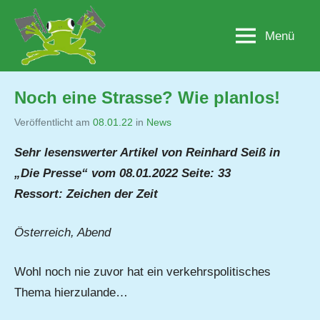
Zum
Inhalt
Menü
Lobau.org
BürgerInitiative
springen
"Rettet
die
Lobau
Noch eine Strasse? Wie planlos!
–
Natur
Veröffentlicht am
08.01.22
von
in
News
statt
Jutta
Sehr lesenswerter Artikel von Reinhard Seiß in
Beton"
Matysek
„Die Presse“ vom 08.01.2022 Seite: 33
Ressort: Zeichen der Zeit
Österreich, Abend
Wohl noch nie zuvor hat ein verkehrspolitisches
Thema hierzulande…