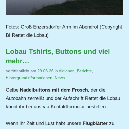
Fotos: Groß Enzersdorfer Arm im Abendrot (Copyright
BI Rettet die Lobau)
Lobau Tshirts, Buttons und viel
mehr…
Veröffentlicht am
29.06.26
von
in
Aktionen
,
Berichte
,
Hintergrundinformationen
,
Jutta
News
Matysek
Gelbe
Nadelbuttons mit dem Frosch
, der die
Autobahn zerreißt und der Aufschrift Rettet die Lobau
könnt ihr bei uns via Kontaktformular bestellen.
Wenn ihr Zeit und Lust habt unsere
Flugblätter
zu