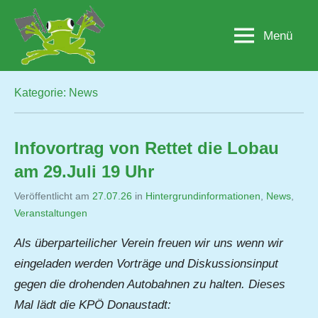
Zum
Inhalt
Menü
Lobau.org
BürgerInitiative
springen
"Rettet
die
Lobau
Kategorie:
News
–
Natur
statt
Infovortrag von Rettet die Lobau
Beton"
am 29.Juli 19 Uhr
Veröffentlicht am
27.07.26
von
in
Hintergrundinformationen
,
News
,
Veranstaltungen
Jutta
Matysek
Als überparteilicher Verein freuen wir uns wenn wir
eingeladen werden Vorträge und Diskussionsinput
gegen die drohenden Autobahnen zu halten. Dieses
Mal lädt die KPÖ Donaustadt: