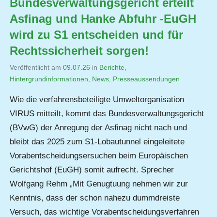
Bundesverwaltungsgericht erteilt
Asfinag und Hanke Abfuhr -EuGH
wird zu S1 entscheiden und für
Rechtssicherheit sorgen!
Veröffentlicht am
09.07.26
von
in
Berichte
,
Hintergrundinformationen
,
Jutta
News
,
Presseaussendungen
Matysek
Wie die verfahrensbeteiligte Umweltorganisation
VIRUS mitteilt, kommt das Bundesverwaltungsgericht
(BVwG) der Anregung der Asfinag nicht nach und
bleibt das 2025 zum S1-Lobautunnel eingeleitete
Vorabentscheidungsersuchen beim Europäischen
Gerichtshof (EuGH) somit aufrecht. Sprecher
Wolfgang Rehm „Mit Genugtuung nehmen wir zur
Kenntnis, dass der schon nahezu dummdreiste
Versuch, das wichtige Vorabentscheidungsverfahren