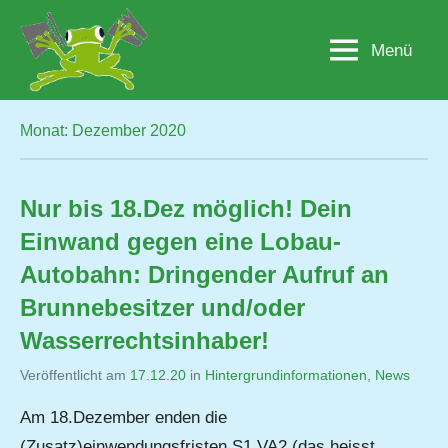
Zum
Inhalt
Menü
Lobau.org
BürgerInitiative
springen
"Rettet
die
Lobau
Monat:
Dezember 2020
–
Natur
statt
Nur bis 18.Dez möglich! Dein
Beton"
Einwand gegen eine Lobau-
Autobahn: Dringender Aufruf an
Brunnebesitzer und/oder
Wasserrechtsinhaber!
Veröffentlicht am
17.12.20
von
in
Hintergrundinformationen
,
News
Jutta
Am 18.Dezember enden die
Matysek
(Zusatz)einwendungsfristen S1 VA2 (das heisst