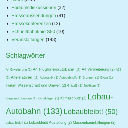
Podiumsdiskussionen
(32)
Presseaussendungen
(81)
Pressekonferenzen
(12)
Schnellbahnlinie S80
(10)
Veranstaltungen
(143)
Schlagwörter
A4 Flughafenautobahn
(3)
A4 Verbreiterung
(2)
A4 Erweiterung
(1)
A23
Alternativen
(3)
(1)
Aubotanik
(1)
Autobahngift
(1)
Brunnen
(1)
Bvwg
(1)
Forum Wissenschaft und Umwelt
(2)
Grätzl1
(1)
Jubiläum
(1)
Lobau-
Klimaschutz
(2)
Klagsandrohungen
(1)
Klimaklagen
(1)
Autobahn
(133)
Lobaubleibt!
(50)
Lobaubleibt Austellung
(2)
Massenbaumfällungen
(2)
Lobau bleibt!
(1)