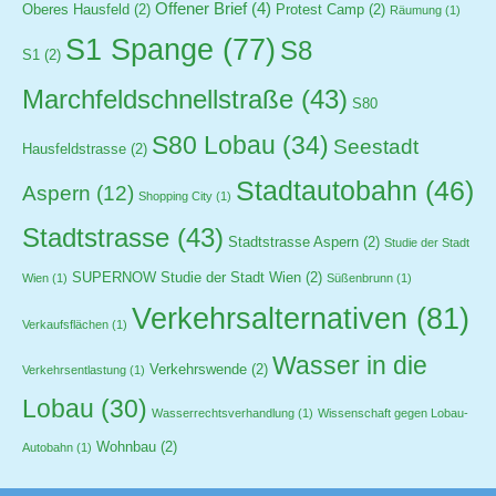
Offener Brief
(4)
Oberes Hausfeld
(2)
Protest Camp
(2)
Räumung
(1)
S1 Spange
(77)
S8
S1
(2)
Marchfeldschnellstraße
(43)
S80
S80 Lobau
(34)
Seestadt
Hausfeldstrasse
(2)
Stadtautobahn
(46)
Aspern
(12)
Shopping City
(1)
Stadtstrasse
(43)
Stadtstrasse Aspern
(2)
Studie der Stadt
SUPERNOW Studie der Stadt Wien
(2)
Wien
(1)
Süßenbrunn
(1)
Verkehrsalternativen
(81)
Verkaufsflächen
(1)
Wasser in die
Verkehrswende
(2)
Verkehrsentlastung
(1)
Lobau
(30)
Wasserrechtsverhandlung
(1)
Wissenschaft gegen Lobau-
Wohnbau
(2)
Autobahn
(1)