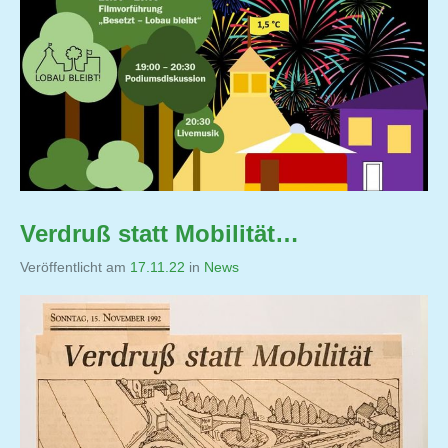
Verdruß statt Mobilität…
Veröffentlicht am
17.11.22
von
in
News
Jutta
Matysek