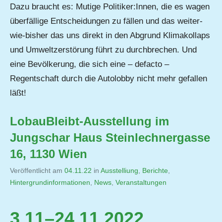
Dazu braucht es: Mutige Politiker:Innen, die es wagen
überfällige Entscheidungen zu fällen und das weiter-
wie-bisher das uns direkt in den Abgrund Klimakollaps
und Umweltzerstörung führt zu durchbrechen. Und
eine Bevölkerung, die sich eine – defacto –
Regentschaft durch die Autolobby nicht mehr gefallen
läßt!
LobauBleibt-Ausstellung im
Jungschar Haus Steinlechnergasse
16, 1130 Wien
Veröffentlicht am
04.11.22
von
in
Ausstelliung
,
Berichte
,
Hintergrundinformationen
,
Jutta
News
,
Veranstaltungen
Matysek
3.11–24.11.2022