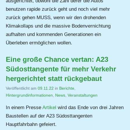
ausgerichtet, obwohl die Zahl derer die Autos
benutzen rapide zurück geht und noch viel mehr
zurück gehen MUSS, wenn wir den drohenden
Klimakollaps und die massive Bodenvernichtung
aufhalten und kommenden Generationen ein
Überleben ermöglichen wollen.
Eine große Chance vertan: A23
Südosttangente für mehr Verkehr
hergerichtet statt rückgebaut
Veröffentlicht am
09.11.22
von
in
Berichte
,
Hintergrundinformationen
,
Jutta
News
,
Veranstaltungen
Matysek
In einem Presse
Artikel
wird das Ende von drei Jahren
Baustellen auf der A23 Südosttangenten
Hauptfahrbahn gefeiert.