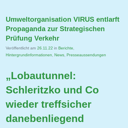
Umweltorganisation VIRUS entlarft
Propaganda zur Strategischen
Prüfung Verkehr
Veröffentlicht am
26.11.22
von
in
Berichte
,
Hintergrundinformationen
,
Jutta
News
,
Presseaussendungen
Matysek
„Lobautunnel:
Schleritzko und Co
wieder treffsicher
danebenliegend