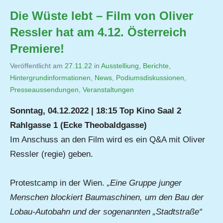
Die Wüste lebt – Film von Oliver
Ressler hat am 4.12. Österreich
Premiere!
Veröffentlicht am
27.11.22
von
in
Ausstelliung
,
Berichte
,
Hintergrundinformationen
,
Jutta
News
,
Podiumsdiskussionen
,
Presseaussendungen
,
Veranstaltungen
Matysek
Sonntag, 04.12.2022 | 18:15 Top Kino Saal 2
Rahlgasse 1 (Ecke Theobaldgasse)
Im Anschuss an den Film wird es ein Q&A mit Oliver
Ressler (regie) geben.
Protestcamp in der Wien.
„Eine Gruppe junger
Menschen blockiert Baumaschinen, um den Bau der
Lobau-Autobahn und der sogenannten „Stadtstraße“