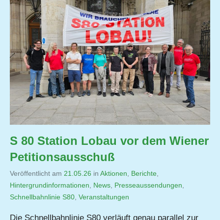
S 80 Station Lobau vor dem Wiener
Petitionsausschuß
Veröffentlicht am
21.05.26
von
in
Aktionen
,
Berichte
,
Hintergrundinformationen
,
Jutta
News
,
Presseaussendungen
,
Schnellbahnlinie S80
,
Veranstaltungen
Matysek
Die Schnellbahnlinie S80 verläuft genau parallel zur