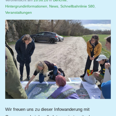
Veröffentlicht am
26.06.26
von
in
Berichte
,
Hintergrundinformationen
,
Jutta
News
,
Schnellbahnlinie S80
,
Veranstaltungen
Matysek
Wir freuen uns zu dieser Infowanderung mit