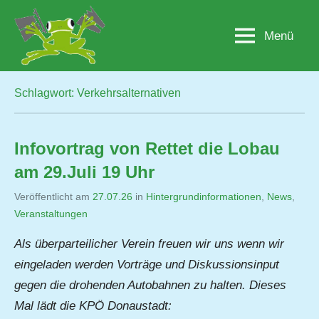
Zum
Inhalt
Menü
Lobau.org
BürgerInitiative
springen
"Rettet
die
Lobau
Schlagwort:
Verkehrsalternativen
–
Natur
statt
Infovortrag von Rettet die Lobau
Beton"
am 29.Juli 19 Uhr
Veröffentlicht am
27.07.26
von
in
Hintergrundinformationen
,
News
,
Veranstaltungen
Jutta
Matysek
Als überparteilicher Verein freuen wir uns wenn wir
eingeladen werden Vorträge und Diskussionsinput
gegen die drohenden Autobahnen zu halten. Dieses
Mal lädt die KPÖ Donaustadt: