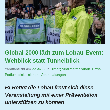
Global 2000 lädt zum Lobau-Event:
Weitblick statt Tunnelblick
Veröffentlicht am
22.05.26
von
in
Hintergrundinformationen
,
News
,
Podiumsdiskussionen
,
Veranstaltungen
Jutta
Matysek
BI Rettet die Lobau freut sich diese
Veranstaltung mit einer Präsentation
unterstützen zu können