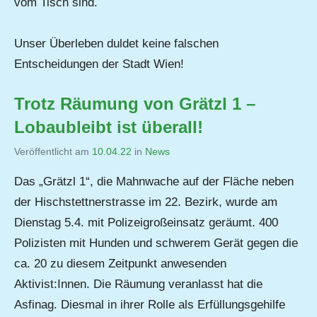
vom Tisch sind.
Unser Überleben duldet keine falschen
Entscheidungen der Stadt Wien!
Trotz Räumung von Grätzl 1 –
Lobaubleibt ist überall!
Veröffentlicht am
10.04.22
von
in
News
Jutta
Das „Grätzl 1“, die Mahnwache auf der Fläche neben
Matysek
der Hischstettnerstrasse im 22. Bezirk, wurde am
Dienstag 5.4. mit Polizeigroßeinsatz geräumt. 400
Polizisten mit Hunden und schwerem Gerät gegen die
ca. 20 zu diesem Zeitpunkt anwesenden
Aktivist:Innen. Die Räumung veranlasst hat die
Asfinag. Diesmal in ihrer Rolle als Erfüllungsgehilfe