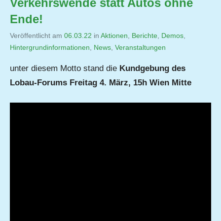
Verkehrswende statt Autos ohne
Ende!
Veröffentlicht am
06.03.22
von
in
Aktionen
,
Berichte
,
Demos
,
Hintergrundinformationen
,
Jutta
News
,
Veranstaltungen
Matysek
unter diesem Motto stand die
Kundgebung des
Lobau-Forums Freitag 4. März, 15h Wien Mitte