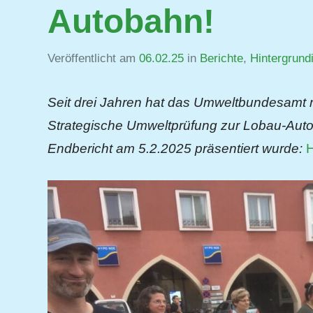
Autobahn!
Veröffentlicht am
06.02.25
von
in
Berichte
,
Hintergrund
Jutta
Matysek
Seit drei Jahren hat das Umweltbundesamt m
Strategische Umweltprüfung zur Lobau-Autob
Endbericht am 5.2.2025 präsentiert wurde: