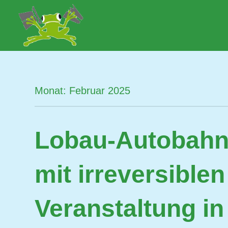
Zum
Inhalt
Lobau.org
BürgerInitiative
springen
"Rettet
die
Lobau
–
Monat:
Februar 2025
Natur
statt
Beton"
Lobau-Autobahn:
mit irreversible
Veranstaltung in