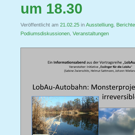
um 18.30
Veröffentlicht am
21.02.25
von
in
Ausstelliung
,
Berichte
Podiumsdiskussionen
,
Veranstaltungen
Jutta
Matysek