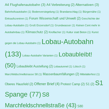
A4 Flughafenautobahn
(3)
Alternativen
(3)
A4 Verbreiterung
(2)
Bahnhofsautobahn
(1)
Bodenversiegelung
(1)
Brandanschlag
(1)
Bürgernähe
(1)
Forum Wissenschaft und Umwelt
(2)
Einkaufszentren
(1)
Geschichte der
Lobau-Autobahn
(1)
Groß Enzersdorf
(1)
Grundwasser
(1)
Keinen Cent mehr in
Klimaschutz
(2)
Autobahnbau
(1)
Knoflacher
(1)
Kultur statt Beton
(1)
Kunst
Lobau-Autobahn
gegen die Lobau-Autobahn
(1)
(133)
Lobaubleibt!
Lobau-Autobahn Varianten
(1)
(50)
Lobaubleibt Austellung
(2)
Lobautunnel
(1)
Lötsch
(1)
Massenbaumfällungen
(2)
Marchfeldschnellstrasse S8
(1)
Mittelalterfest
(1)
S1
Offener Brief
(4)
Oberes Hausfeld
(2)
Protest Camp
(2)
S1
(2)
Spange
(77)
S8
Marchfeldschnellstraße
(43)
S80