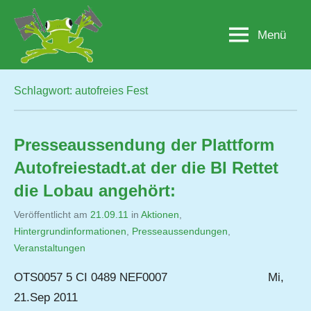
Zum
Inhalt
Menü
Lobau.org
BürgerInitiative
springen
"Rettet
die
Lobau
Schlagwort:
autofreies Fest
–
Natur
statt
Presseaussendung der Plattform
Beton"
Autofreiestadt.at der die BI Rettet
die Lobau angehört:
Veröffentlicht am
21.09.11
von
in
Aktionen
,
Hintergrundinformationen
,
Jutta
Presseaussendungen
,
Veranstaltungen
Matysek
OTS0057 5 CI 0489 NEF0007 Mi,
21.Sep 2011