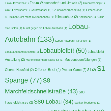
Forum Wissenschaft und Umwelt
(2)
Einkaufszentren
(1)
Greenwashing
(1)
Groß Enzersdorf
(1)
Grundwasser
(1)
Grundwasserabsekung
(1)
Hirschstetten
Klimaschutz
(2)
(1)
Keinen Cent mehr in Autobahnbau
(1)
Knoflacher
(1)
Kultur
Lobau-
statt Beton
(1)
Kunst gegen die Lobau-Autobahn
(1)
Autobahn
(133)
Lobau-Autobahn Varianten
(1)
Lobaubleibt!
(50)
Lobaubleibt
Lobauautobahnvarianten
(1)
Austellung
(2)
Massenbaumfällungen
(2)
Marchfeldschnellstrasse S8
(1)
S1
Offener Brief
(4)
Oberes Hausfeld
(2)
Protest Camp
(2)
S1
(2)
Spange
(77)
S8
Marchfeldschnellstraße
(43)
S80
S80 Lobau
(34)
Hausfeldstrasse
(2)
sanfter Tourismus
(1)