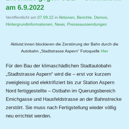
am 6.9.2022
Veröffentlicht am
07.09.22
von
in
Aktionen
,
Berichte
,
Demos
,
Hintergrundinformationen
,
Jutta
News
,
Presseaussendungen
Matysek
Aktivist:innen blockieren die Zerstörung der Bahn durch die
Autobahn „Stadtstrasse Aspern“ Fotoquelle
Hier
Für den Bau der klimaschädlichen Stadtautobahn
„Stadtstrasse Aspern“ wird die – erst vor kurzem
zweigleisig und elektrifiziert bis zur Station Aspern
Nord fertiggestellte – Ostbahn im Querungsbereich
Emichgasse und Hausfeldstrasse an der Bahnstrecke
zerstört. Sie muss nach Fertigstellung wieder völlig
neu errichtet werden.