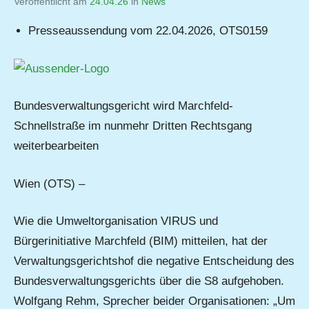
Veröffentlicht am
24.04.26
von
in
News
Jutta
Presseaussendung vom 22.04.2026, OTS0159
Matysek
Bundesverwaltungsgericht wird Marchfeld-
Schnellstraße im nunmehr Dritten Rechtsgang
weiterbearbeiten
Wien (OTS) –
Wie die Umweltorganisation VIRUS und
Bürgerinitiative Marchfeld (BIM) mitteilen, hat der
Verwaltungsgerichtshof die negative Entscheidung des
Bundesverwaltungsgerichts über die S8 aufgehoben.
Wolfgang Rehm, Sprecher beider Organisationen: „Um