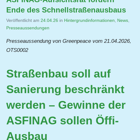
Ende des Schnellstraßenausbaus
Veröffentlicht am
24.04.26
von
in
Hintergrundinformationen
,
News
,
Presseaussendungen
Jutta
Matysek
Presseaussendung von Greenpeace vom 21.04.2026,
OTS0002
Straßenbau soll auf
Sanierung beschränkt
werden – Gewinne der
ASFINAG sollen Öffi-
Ausbau