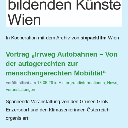
In Kooperation mit dem Archiv von
sixpackfilm
Wien
Vortrag „Irrweg Autobahnen – Von
der autogerechten zur
menschengerechten Mobilität“
Veröffentlicht am
18.05.26
von
in
Hintergrundinformationen
,
News
,
Veranstaltungen
Jutta
Matysek
Spannende Veranstaltung von den Grünen Groß-
Enzersdorf und den Klimaseniorinnen Österreich
organisiert: