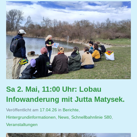
Sa 2. Mai, 11:00 Uhr: Lobau
Infowanderung mit Jutta Matysek.
Veröffentlicht am
17.04.26
von
in
Berichte
,
Hintergrundinformationen
,
Jutta
News
,
Schnellbahnlinie S80
,
Veranstaltungen
Matysek