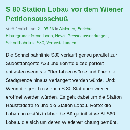
S 80 Station Lobau vor dem Wiener
Petitionsausschuß
Veröffentlicht am
21.05.26
von
in
Aktionen
,
Berichte
,
Hintergrundinformationen
,
Jutta
News
,
Presseaussendungen
,
Schnellbahnlinie S80
,
Veranstaltungen
Matysek
Die Schnellbahnlinie S80 verläuft genau parallel zur
Südosttangente A23 und könnte diese perfekt
entlasten wenn sie öfter fahren würde und über die
Stadtgrenze hinaus verlängert werden würde. Und:
Wenn die geschlossenen S 80 Stationen wieder
eröffnet werden würden. Es geht dabei um die Station
Hausfeldstraße und die Station Lobau. Rettet die
Lobau unterstützt daher die Bürgerinitiative BI S80
Lobau, die sich um deren Wiedererrichtung bemüht.