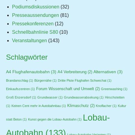
Podiumsdiskussionen
(32)
Presseaussendungen
(81)
Pressekonferenzen
(12)
Schnellbahnlinie S80
(10)
Veranstaltungen
(143)
Schlagwörter
A4 Flughafenautobahn
(3)
Alternativen
(3)
A4 Verbreiterung
(2)
Brandanschlag
(1)
Bürgernähe
(1)
Dritte Piste Flughafen Schwechat
(1)
Forum Wissenschaft und Umwelt
(2)
Einkaufszentren
(1)
Greenwashing
(1)
Groß Enzersdorf
(1)
Grundwasser
(1)
Grundwasserabsekung
(1)
Hirschstetten
Klimaschutz
(2)
(1)
Keinen Cent mehr in Autobahnbau
(1)
Knoflacher
(1)
Kultur
Lobau-
statt Beton
(1)
Kunst gegen die Lobau-Autobahn
(1)
Autobahn
(133)
Lobau-Autobahn Varianten
(1)