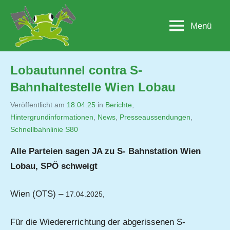
Zum
Inhalt
Menü
Lobau.org
BürgerInitiative
springen
"Rettet
die
Lobau
Lobautunnel contra S-
–
Bahnhaltestelle Wien Lobau
Natur
statt
Veröffentlicht am
18.04.25
von
in
Berichte
,
Beton"
Hintergrundinformationen
,
Jutta
News
,
Presseaussendungen
,
Schnellbahnlinie S80
Matysek
Alle Parteien sagen JA zu S- Bahnstation Wien
Lobau, SPÖ schweigt
Wien (OTS) –
17.04.2025,
Für die Wiedererrichtung der abgerissenen S-