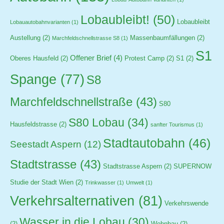
Lobaubleibt!
(50)
Lobaubleibt
Lobauautobahnvarianten
(1)
Austellung
(2)
Massenbaumfällungen
(2)
Marchfeldschnellstrasse S8
(1)
S1
Offener Brief
(4)
Oberes Hausfeld
(2)
Protest Camp
(2)
S1
(2)
Spange
(77)
S8
Marchfeldschnellstraße
(43)
S80
S80 Lobau
(34)
Hausfeldstrasse
(2)
sanfter Tourismus
(1)
Stadtautobahn
(46)
Seestadt Aspern
(12)
Stadtstrasse
(43)
Stadtstrasse Aspern
(2)
SUPERNOW
Studie der Stadt Wien
(2)
Trinkwasser
(1)
Umwelt
(1)
Verkehrsalternativen
(81)
Verkehrswende
Wasser in die Lobau
(30)
(2)
Wohnbau
(2)