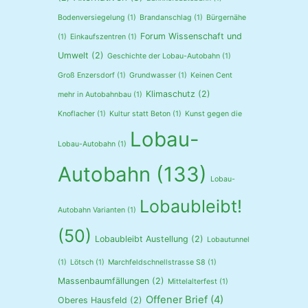
Bodenversiegelung
(1)
Brandanschlag
(1)
Bürgernähe
Forum Wissenschaft und
(1)
Einkaufszentren
(1)
Umwelt
(2)
Geschichte der Lobau-Autobahn
(1)
Groß Enzersdorf
(1)
Grundwasser
(1)
Keinen Cent
Klimaschutz
(2)
mehr in Autobahnbau
(1)
Knoflacher
(1)
Kultur statt Beton
(1)
Kunst gegen die
Lobau-
Lobau-Autobahn
(1)
Autobahn
(133)
Lobau-
Lobaubleibt!
Autobahn Varianten
(1)
(50)
Lobaubleibt Austellung
(2)
Lobautunnel
(1)
Lötsch
(1)
Marchfeldschnellstrasse S8
(1)
Massenbaumfällungen
(2)
Mittelalterfest
(1)
Offener Brief
(4)
Oberes Hausfeld
(2)