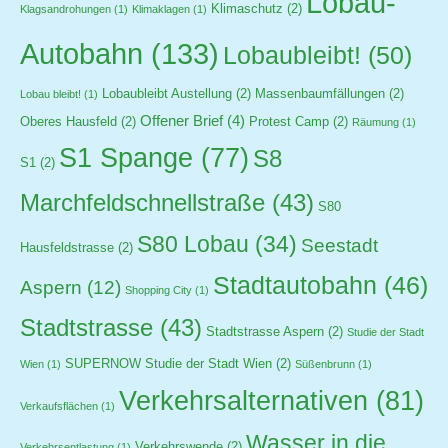
Lobau-
Klimaschutz
(2)
Klagsandrohungen
(1)
Klimaklagen
(1)
Autobahn
(133)
Lobaubleibt!
(50)
Lobaubleibt Austellung
(2)
Massenbaumfällungen
(2)
Lobau bleibt!
(1)
Offener Brief
(4)
Oberes Hausfeld
(2)
Protest Camp
(2)
Räumung
(1)
S1 Spange
(77)
S8
S1
(2)
Marchfeldschnellstraße
(43)
S80
S80 Lobau
(34)
Seestadt
Hausfeldstrasse
(2)
Stadtautobahn
(46)
Aspern
(12)
Shopping City
(1)
Stadtstrasse
(43)
Stadtstrasse Aspern
(2)
Studie der Stadt
SUPERNOW Studie der Stadt Wien
(2)
Wien
(1)
Süßenbrunn
(1)
Verkehrsalternativen
(81)
Verkaufsflächen
(1)
Wasser in die
Verkehrswende
(2)
Verkehrsentlastung
(1)