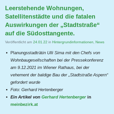
Leerstehende Wohnungen,
Satellitenstädte und die fatalen
Auswirkungen der „Stadtstraße“
auf die Südosttangente.
Veröffentlicht am
24.01.22
von
in
Hintergrundinformationen
,
News
Jutta
Planungsstadträt
in Ulli Sima mit den Chefs von
Matysek
Wohnbaugesellschaften bei der Pressekonferenz
am 9.12.2021 im Wiener Rathaus, bei der
vehement der baldige Bau der „Stadtstraße Aspern“
gefordert wurde
Foto: Gerhard Hertenberger
Ein Artikel von
Gerhard Hertenberger
in
meinbezirk.at