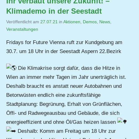
Ihr verbaut unsere Zukunft! –
Klimademo in der Seestadt
Veröffentlicht am
27.07.21
von
in
Aktionen
,
Demos
,
News
,
Veranstaltungen
Jutta
Matysek
Fridays for Future Vienna ruft zur Kundgebung am
30.7. um 18 Uhr in der Seestadt Aspern 22.Bezirk
Die Klimakrise sorgt dafür, dass die Hitze in
Wien an immer mehr Tagen im Jahr unerträglich ist.
Deshalb braucht es anstatt neuer Autobahnen und
Betonwüsten endlich eine zukunftsfähige
Stadtplanung: Begrünung, Erhalt von Grünflächen,
Öffi- und Radwegeausbau und Gebäude, die sich
energieeffizient und ohne Öl/Gas heizen lassen
Deshalb: Komm am Freitag um 18 Uhr zur