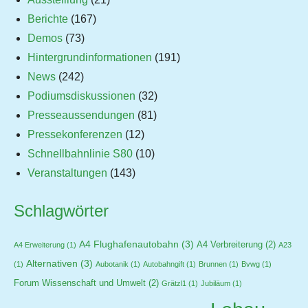
Berichte
(167)
Demos
(73)
Hintergrundinformationen
(191)
News
(242)
Podiumsdiskussionen
(32)
Presseaussendungen
(81)
Pressekonferenzen
(12)
Schnellbahnlinie S80
(10)
Veranstaltungen
(143)
Schlagwörter
A4 Flughafenautobahn
(3)
A4 Verbreiterung
(2)
A4 Erweiterung
(1)
A23
Alternativen
(3)
(1)
Aubotanik
(1)
Autobahngift
(1)
Brunnen
(1)
Bvwg
(1)
Forum Wissenschaft und Umwelt
(2)
Grätzl1
(1)
Jubiläum
(1)