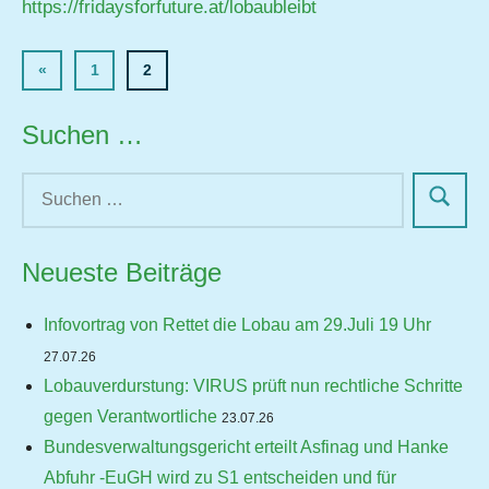
https://fridaysforfuture.at/lobaubleibt
Seitennummerierung
Vorherige
«
1
2
Beiträge
der
Suchen …
Beiträge
Neueste Beiträge
Infovortrag von Rettet die Lobau am 29.Juli 19 Uhr
27.07.26
Lobauverdurstung: VIRUS prüft nun rechtliche Schritte
gegen Verantwortliche
23.07.26
Bundesverwaltungsgericht erteilt Asfinag und Hanke
Abfuhr -EuGH wird zu S1 entscheiden und für