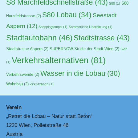
S8 Marchfeldschnellstraße
(43)
S80
S80
(1)
S80 Lobau
(34)
Seestadt
Hausfeldstrasse
(2)
Aspern
(12)
Shoppingtempel
(1)
Sommerliche Überhitzung
(1)
Stadtautobahn
(46)
Stadtstrasse
(43)
Stadtstrasse Aspern
(2)
SUPERNOW Studie der Stadt Wien
(2)
SVP
Verkehrsalternativen
(81)
(1)
Wasser in die Lobau
(30)
Verkehrswende
(2)
Wohnbau
(2)
Zirknitzbach
(1)
Verein
„Rettet die Lobau – Natur statt Beton“
1220 Wien, Polletstraße 46
Austria