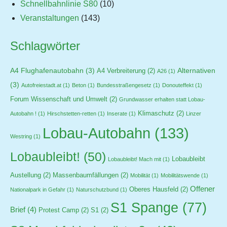
Schnellbahnlinie S80
(10)
Veranstaltungen
(143)
Schlagwörter
A4 Flughafenautobahn
(3)
Alternativen
A4 Verbreiterung
(2)
A26
(1)
(3)
Autofreiestadt.at
(1)
Beton
(1)
Bundesstraßengesetz
(1)
Donouteffekt
(1)
Forum Wissenschaft und Umwelt
(2)
Grundwasser erhalten statt Lobau-
Klimaschutz
(2)
Autobahn !
(1)
Hirschstetten-retten
(1)
Inserate
(1)
Linzer
Lobau-Autobahn
(133)
Westring
(1)
Lobaubleibt!
(50)
Lobaubleibt
Lobaubleibt! Mach mit
(1)
Austellung
(2)
Massenbaumfällungen
(2)
Mobilität
(1)
Mobilitätswende
(1)
Offener
Oberes Hausfeld
(2)
Nationalpark in Gefahr
(1)
Naturschutzbund
(1)
S1 Spange
(77)
Brief
(4)
Protest Camp
(2)
S1
(2)