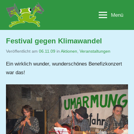
Zum
Inhalt
Menü
Lobau.org
BürgerInitiative
springen
"Rettet
die
Lobau
Festival gegen Klimawandel
–
Natur
Veröffentlicht am
06.11.09
von
in
Aktionen
,
Veranstaltungen
statt
Erwin
Ein wirklich wunder, wunderschönes Benefizkonzert
Beton"
Bartsch
war das!