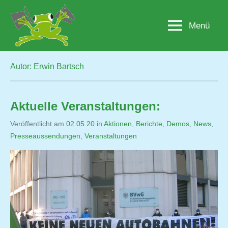
Zum
Inhalt
Menü
Lobau.org
BürgerInitiative
springen
"Rettet
die
Lobau
Autor:
Erwin Bartsch
–
Natur
statt
Aktuelle Veranstaltungen:
Beton"
Veröffentlicht am
02.05.20
von
in
Aktionen
,
Berichte
,
Demos
,
News
,
Presseaussendungen
,
Veranstaltungen
Erwin
Bartsch