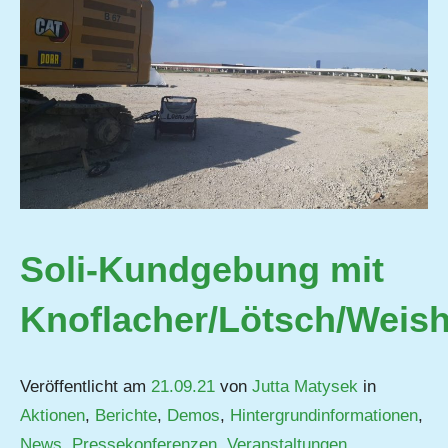
Soli-Kundgebung mit
Knoflacher/Lötsch/Weish
Veröffentlicht am
21.09.21
von
Jutta Matysek
in
Aktionen
,
Berichte
,
Demos
,
Hintergrundinformationen
,
News
,
Pressekonferenzen
,
Veranstaltungen