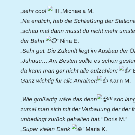
„
sehr cool
„Michaela M.
„
Na endlich, hab die Schließung der Station
„
schau mal dann musst du nicht mehr umsteig
der Bahn
“ Nina E.
„
Sehr gut. Die Zukunft liegt im Ausbau der Öf
„
Juhuuu… Am Besten sollte es schon gester
da kann man gar nicht alle aufzählen!
“ 
Ganz wichtig für alle Anrainer!
Karin M.
„
Wie großartig wäre das denn
!!! soo la
zumal man sich mit der Verbauung der der fr
unbedingt zurück gehalten hat.
“ Doris M.“
„
Super vielen Dank
“
Maria K.