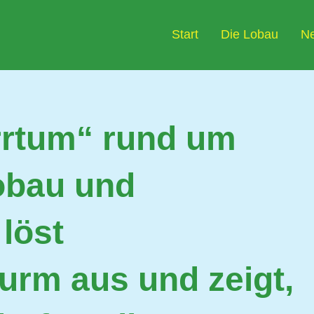
Start
Die Lobau
N
Irrtum“ rund um
obau und
löst
urm aus und zeigt,