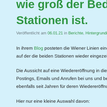
wie groß der Bed
Stationen ist.
Veröffentlicht am
06.01.21
von
in
Berichte
,
Hintergrund
Jutta
Matysek
In ihrem
Blog
posteten die Wiener Linien eine
auf der die beiden Stationen wieder eingeze
Die Aussicht auf eine Wiedereröffnung in di
Postings, Emails und Anrufen bei uns und bei
ebenfalls seit Jahren für deren Wiedereröffn
Hier nur eine kleine Auswahl davon: