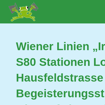
Zum
Inhalt
Lobau.org
BürgerInitiative
springen
"Rettet
die
Lobau
–
Wiener Linien „
Natur
statt
Beton"
S80 Stationen L
Hausfeldstrasse 
Begeisterungsst