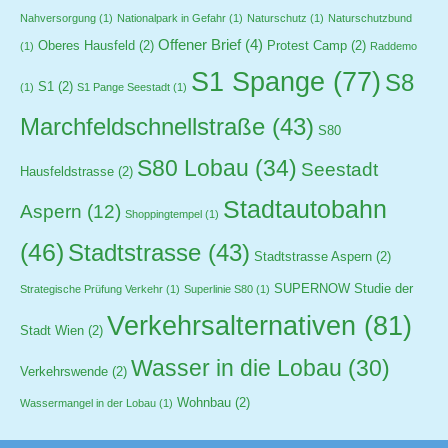
Nahversorgung
(1)
Nationalpark in Gefahr
(1)
Naturschutz
(1)
Naturschutzbund
Offener Brief
(4)
Oberes Hausfeld
(2)
Protest Camp
(2)
(1)
Raddemo
S1 Spange
(77)
S8
S1
(2)
(1)
S1 Pange Seestadt
(1)
Marchfeldschnellstraße
(43)
S80
S80 Lobau
(34)
Seestadt
Hausfeldstrasse
(2)
Stadtautobahn
Aspern
(12)
Shoppingtempel
(1)
(46)
Stadtstrasse
(43)
Stadtstrasse Aspern
(2)
SUPERNOW Studie der
Strategische Prüfung Verkehr
(1)
Superlinie S80
(1)
Verkehrsalternativen
(81)
Stadt Wien
(2)
Wasser in die Lobau
(30)
Verkehrswende
(2)
Wohnbau
(2)
Wassermangel in der Lobau
(1)