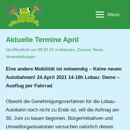
Zum
Inhalt
Menü
Lobau.org
BürgerInitiative
springen
"Rettet
die
Lobau
Aktuelle Termine April
–
Natur
Veröffentlicht am
09.03.21
von
in
Aktionen
,
Demos
,
News
,
statt
Veranstaltungen
Jutta
Beton"
Matysek
Eine andere Mobilität ist notwendig – Keine neuen
Autobahnen! 24.April 2021 14-18h Lobau: Demo –
Ausflug per Fahrrad
Obwohl die Genehmigungsverfahren für die Lobau-
Autobahn noch nicht zu Ende ist, will die Asfinag am
30. Juni zu bauen beginnen. BürgerInitiativen und
Umweltorganisationen versuchen natürlich dieses