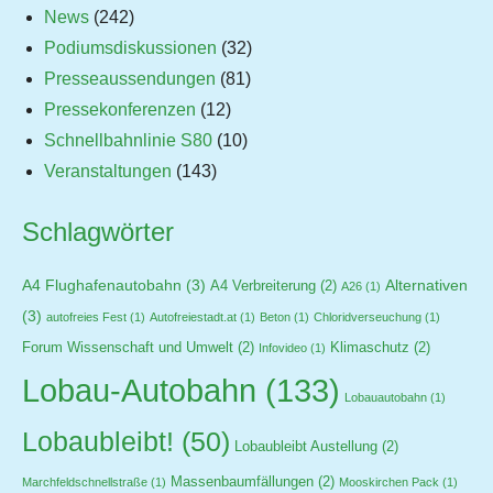
News
(242)
Podiumsdiskussionen
(32)
Presseaussendungen
(81)
Pressekonferenzen
(12)
Schnellbahnlinie S80
(10)
Veranstaltungen
(143)
Schlagwörter
A4 Flughafenautobahn
(3)
Alternativen
A4 Verbreiterung
(2)
A26
(1)
(3)
autofreies Fest
(1)
Autofreiestadt.at
(1)
Beton
(1)
Chloridverseuchung
(1)
Forum Wissenschaft und Umwelt
(2)
Klimaschutz
(2)
Infovideo
(1)
Lobau-Autobahn
(133)
Lobauautobahn
(1)
Lobaubleibt!
(50)
Lobaubleibt Austellung
(2)
Massenbaumfällungen
(2)
Marchfeldschnellstraße
(1)
Mooskirchen Pack
(1)