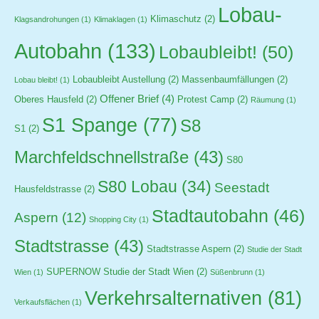
Lobau-
Klimaschutz
(2)
Klagsandrohungen
(1)
Klimaklagen
(1)
Autobahn
(133)
Lobaubleibt!
(50)
Lobaubleibt Austellung
(2)
Massenbaumfällungen
(2)
Lobau bleibt!
(1)
Offener Brief
(4)
Oberes Hausfeld
(2)
Protest Camp
(2)
Räumung
(1)
S1 Spange
(77)
S8
S1
(2)
Marchfeldschnellstraße
(43)
S80
S80 Lobau
(34)
Seestadt
Hausfeldstrasse
(2)
Stadtautobahn
(46)
Aspern
(12)
Shopping City
(1)
Stadtstrasse
(43)
Stadtstrasse Aspern
(2)
Studie der Stadt
SUPERNOW Studie der Stadt Wien
(2)
Wien
(1)
Süßenbrunn
(1)
Verkehrsalternativen
(81)
Verkaufsflächen
(1)