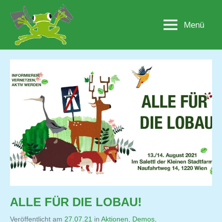
Zum
Inhalt
Menü
Lobau.org
BürgerInitiative
springen
"Rettet
die
Lobau
–
Natur
statt
Beton"
ALLE FÜR DIE LOBAU!
Veröffentlicht am
27.07.21
von
in
Aktionen
,
Demos
,