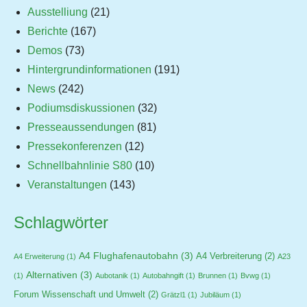
Ausstelliung
(21)
Berichte
(167)
Demos
(73)
Hintergrundinformationen
(191)
News
(242)
Podiumsdiskussionen
(32)
Presseaussendungen
(81)
Pressekonferenzen
(12)
Schnellbahnlinie S80
(10)
Veranstaltungen
(143)
Schlagwörter
A4 Flughafenautobahn
(3)
A4 Verbreiterung
(2)
A4 Erweiterung
(1)
A23
Alternativen
(3)
(1)
Aubotanik
(1)
Autobahngift
(1)
Brunnen
(1)
Bvwg
(1)
Forum Wissenschaft und Umwelt
(2)
Grätzl1
(1)
Jubiläum
(1)