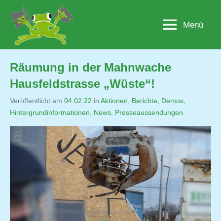
Zum
Inhalt
Menü
Lobau.org
BürgerInitiative
springen
"Rettet
die
Lobau
Räumung in der Mahnwache
–
Hausfeldstrasse „Wüste“!
Natur
statt
Veröffentlicht am
04.02.22
von
in
Aktionen
,
Berichte
,
Demos
,
Beton"
Hintergrundinformationen
,
Jutta
News
,
Presseaussendungen
Matysek