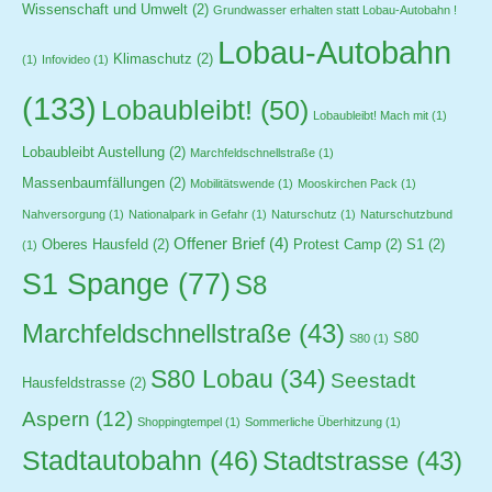
Wissenschaft und Umwelt
(2)
Grundwasser erhalten statt Lobau-Autobahn !
Lobau-Autobahn
Klimaschutz
(2)
(1)
Infovideo
(1)
(133)
Lobaubleibt!
(50)
Lobaubleibt! Mach mit
(1)
Lobaubleibt Austellung
(2)
Marchfeldschnellstraße
(1)
Massenbaumfällungen
(2)
Mobilitätswende
(1)
Mooskirchen Pack
(1)
Nahversorgung
(1)
Nationalpark in Gefahr
(1)
Naturschutz
(1)
Naturschutzbund
Offener Brief
(4)
Oberes Hausfeld
(2)
Protest Camp
(2)
S1
(2)
(1)
S1 Spange
(77)
S8
Marchfeldschnellstraße
(43)
S80
S80
(1)
S80 Lobau
(34)
Seestadt
Hausfeldstrasse
(2)
Aspern
(12)
Shoppingtempel
(1)
Sommerliche Überhitzung
(1)
Stadtautobahn
(46)
Stadtstrasse
(43)