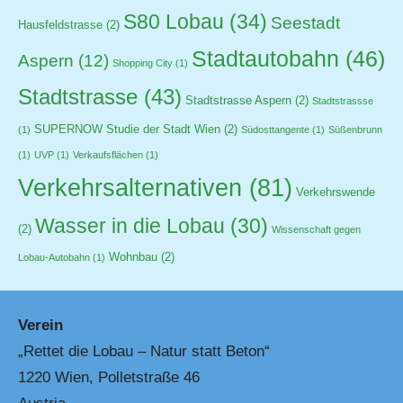
S80 Lobau
(34)
Seestadt
Hausfeldstrasse
(2)
Stadtautobahn
(46)
Aspern
(12)
Shopping City
(1)
Stadtstrasse
(43)
Stadtstrasse Aspern
(2)
Stadtstrassse
SUPERNOW Studie der Stadt Wien
(2)
(1)
Südosttangente
(1)
Süßenbrunn
(1)
UVP
(1)
Verkaufsflächen
(1)
Verkehrsalternativen
(81)
Verkehrswende
Wasser in die Lobau
(30)
(2)
Wissenschaft gegen
Wohnbau
(2)
Lobau-Autobahn
(1)
Verein
„Rettet die Lobau – Natur statt Beton“
1220 Wien, Polletstraße 46