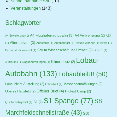
Schnellbahnlinie S80
(10)
Veranstaltungen
(143)
Schlagwörter
A4 Flughafenautobahn
(3)
A4 Verbreiterung
(2)
A4 Erweiterung
(1)
A23
Alternativen
(3)
(1)
Aubotanik
(1)
Autobahngift
(1)
Blaues Wasser
(1)
Bvwg
(1)
Forum Wissenschaft und Umwelt
(2)
Demonstrationsrecht
(1)
Grätzl1
(1)
Lobau-
Klimaschutz
(2)
Jubiläum
(1)
Klagsandrohungen
(1)
Autobahn
(133)
Lobaubleibt!
(50)
Lobaubleibt Austellung
(2)
Massenbaumfällungen
(2)
Lobaubleit
(1)
Offener Brief
(4)
Oberes Hausfeld
(2)
Protest Camp
(2)
S1 Spange
(77)
S8
S1
(2)
Quellschutzgebiet
(1)
Marchfeldschnellstraße
(43)
S80