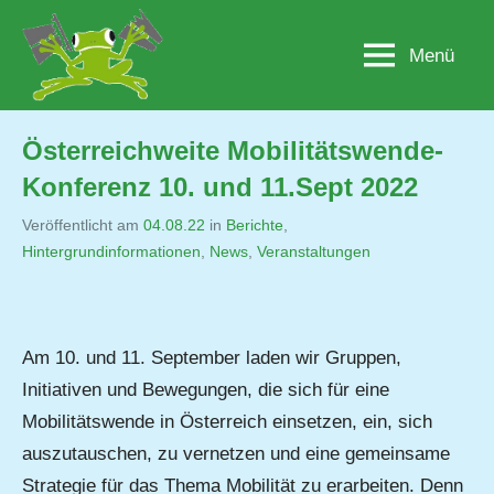
Zum
Inhalt
Menü
Lobau.org
BürgerInitiative
springen
"Rettet
die
Lobau
Österreichweite Mobilitätswende-
–
Konferenz 10. und 11.Sept 2022
Natur
statt
Veröffentlicht am
04.08.22
von
in
Berichte
,
Beton"
Hintergrundinformationen
,
Jutta
News
,
Veranstaltungen
Matysek
Am 10. und 11. September laden wir Gruppen,
Initiativen und Bewegungen, die sich für eine
Mobilitätswende in Österreich einsetzen, ein, sich
auszutauschen, zu vernetzen und eine gemeinsame
Strategie für das Thema Mobilität zu erarbeiten. Denn