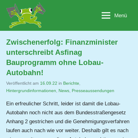
Zum
Inhalt
Menü
Lobau.org
BürgerInitiative
springen
"Rettet
die
Lobau
Zwischenerfolg: Finanzminister
–
unterschreibt Asfinag
Natur
statt
Bauprogramm ohne Lobau-
Beton"
Autobahn!
Veröffentlicht am
16.09.22
von
in
Berichte
,
Hintergrundinformationen
,
Jutta
News
,
Presseaussendungen
Matysek
Ein erfreulicher Schritt, leider ist damit die Lobau-
Autobahn noch nicht aus dem Bundesstraßengesetz
Anhang 2 gestrichen und die Genehmigungsverfahren
laufen auch nach wie vor weiter. Deshalb gilt es nach