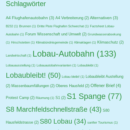
Schlagwörter
A4 Flughafenautobahn
(3)
Alternativen
(3)
A4 Verbreiterung
(2)
B232
(1)
Brunnen
(1)
Dritte Piste Flughafen Schwechat
(1)
Factsheet Lobau-
Forum Wissenschaft und Umwelt
(2)
Autobahn
(1)
Grundwasserabsekung
Klimaschutz
(2)
(1)
Hirschstetten
(1)
Klimabündnisgemeinde
(1)
Klimaklagen
(1)
Lobau-Autobahn
(133)
Landwirtschaft
(1)
Lobauausstellung
(1)
Lobauautobahnvarianten
(1)
Lobaubleibt
(1)
Lobaubleibt!
(50)
Lobaubleibt Austellung
Lobau bleibt!
(1)
Offener Brief
(4)
(2)
Massenbaumfällungen
(2)
Oberes Hausfeld
(2)
S1 Spange
(77)
Protest Camp
(2)
S1
(2)
Räumung
(1)
S8 Marchfeldschnellstraße
(43)
S80
S80 Lobau
(34)
Hausfeldstrasse
(2)
sanfter Tourismus
(1)