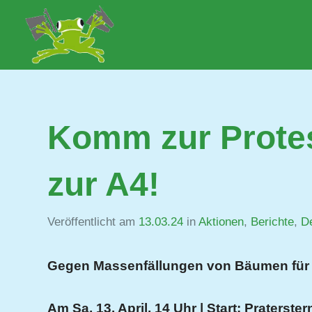
Zum
Inhalt
Lobau.org
BürgerInitiative
springen
"Rettet
die
Lobau
–
Komm zur Prote
Natur
statt
Beton"
zur A4!
Veröffentlicht am
13.03.24
von
in
Aktionen
,
Berichte
,
D
Jutta
Matysek
Gegen Massenfällungen von Bäumen für
Am Sa, 13. April, 14 Uhr | Start: Praterst