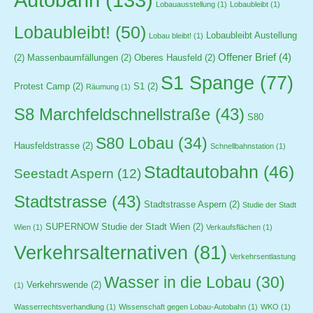
Lobauausstellung
(1)
Lobaubleibt
(1)
Lobaubleibt!
(50)
Lobaubleibt Austellung
Lobau bleibt!
(1)
Offener Brief
(4)
(2)
Massenbaumfällungen
(2)
Oberes Hausfeld
(2)
S1 Spange
(77)
Protest Camp
(2)
S1
(2)
Räumung
(1)
S8 Marchfeldschnellstraße
(43)
S80
S80 Lobau
(34)
Hausfeldstrasse
(2)
Schnellbahnstation
(1)
Stadtautobahn
(46)
Seestadt Aspern
(12)
Stadtstrasse
(43)
Stadtstrasse Aspern
(2)
Studie der Stadt
SUPERNOW Studie der Stadt Wien
(2)
Wien
(1)
Verkaufsflächen
(1)
Verkehrsalternativen
(81)
Verkehrsentlastung
Wasser in die Lobau
(30)
Verkehrswende
(2)
(1)
Wasserrechtsverhandlung
(1)
Wissenschaft gegen Lobau-Autobahn
(1)
WKO
(1)