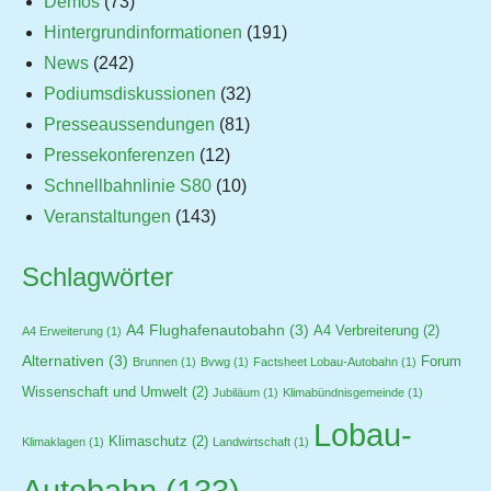
Demos
(73)
Hintergrundinformationen
(191)
News
(242)
Podiumsdiskussionen
(32)
Presseaussendungen
(81)
Pressekonferenzen
(12)
Schnellbahnlinie S80
(10)
Veranstaltungen
(143)
Schlagwörter
A4 Flughafenautobahn
(3)
A4 Verbreiterung
(2)
A4 Erweiterung
(1)
Alternativen
(3)
Forum
Brunnen
(1)
Bvwg
(1)
Factsheet Lobau-Autobahn
(1)
Wissenschaft und Umwelt
(2)
Jubiläum
(1)
Klimabündnisgemeinde
(1)
Lobau-
Klimaschutz
(2)
Klimaklagen
(1)
Landwirtschaft
(1)
Autobahn
(133)