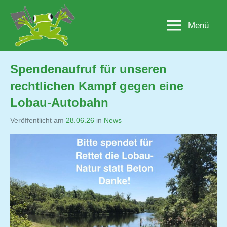
Zum
Inhalt
Menü
Lobau.org
BürgerInitiative
springen
"Rettet
die
Lobau
Spendenaufruf für unseren
–
rechtlichen Kampf gegen eine
Natur
statt
Lobau-Autobahn
Beton"
Veröffentlicht am
28.06.26
von
in
News
Jutta
Matysek