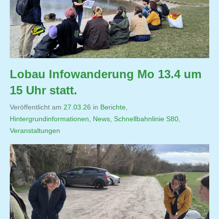
Lobau Infowanderung Mo 13.4 um
15 Uhr statt.
Veröffentlicht am
27.03.26
von
in
Berichte
,
Hintergrundinformationen
,
Jutta
News
,
Schnellbahnlinie S80
,
Veranstaltungen
Matysek