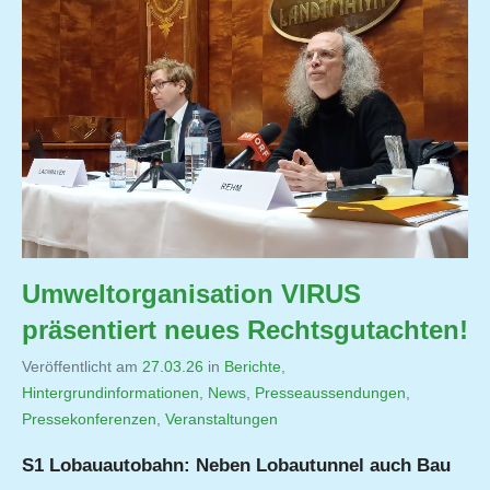
Umweltorganisation VIRUS
präsentiert neues Rechtsgutachten!
Veröffentlicht am
27.03.26
von
in
Berichte
,
Hintergrundinformationen
,
Jutta
News
,
Presseaussendungen
,
Pressekonferenzen
,
Veranstaltungen
Matysek
S1 Lobauautobahn: Neben Lobautunnel auch Bau