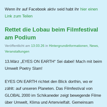
Wenn ihr auf Facebook aktiv seid habt ihr
hier einen
Link zum Teilen
Rettet die Lobau beim Filmfestival
am Podium
Veröffentlicht am
13.03.26
von
in
Hintergrundinformationen
,
News
,
Veranstaltungen
Jutta
Matysek
13.März „EYES ON EARTH“ Sei dabei! Mach mit beim
Umwelt Poetry Slam!
EYES ON EARTH richtet den Blick dorthin, wo er
zählt: auf unseren Planeten. Das Filmfestival von
GLOBAL 2000 im Schikaneder zeigt bewegende Filme
über Umwelt, Klima und Artenvielfalt. Gemeinsam