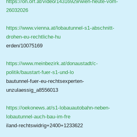
https://on.orf.at/video/14316929/wien-heute-vom-
26032026
https://www.vienna.at/lobautunnel-s1-abschnitt-
drohen-eu-rechtliche-hu
erden/10075169
https://www.meinbezirk.at/donaustadt/c-
politik/baustart-fuer-s1-und-lo
bautunnel-fuer-eu-rechtsexperten-
unzulaessig_a8556013
https://oekonews.at/s1-lobauautobahn-neben-
lobautunnel-auch-bau-im-fre
iland-rechtswidrig+2400+1233622