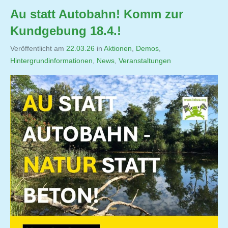
Au statt Autobahn! Komm zur
Kundgebung 18.4.!
Veröffentlicht am
22.03.26
von
in
Aktionen
,
Demos
,
Hintergrundinformationen
,
Jutta
News
,
Veranstaltungen
Matysek