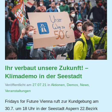
Ihr verbaut unsere Zukunft! –
Klimademo in der Seestadt
Veröffentlicht am
27.07.21
von
in
Aktionen
,
Demos
,
News
,
Veranstaltungen
Jutta
Matysek
Fridays for Future Vienna ruft zur Kundgebung am
30.7. um 18 Uhr in der Seestadt Aspern 22.Bezirk