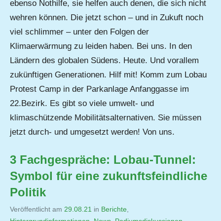
ebenso Nothilfe, sie helfen auch denen, die sich nicht
wehren können. Die jetzt schon – und in Zukuft noch
viel schlimmer – unter den Folgen der
Klimaerwärmung zu leiden haben. Bei uns. In den
Ländern des globalen Südens. Heute. Und vorallem
zukünftigen Generationen. Hilf mit! Komm zum Lobau
Protest Camp in der Parkanlage Anfanggasse im
22.Bezirk. Es gibt so viele umwelt- und
klimaschützende Mobilitätsalternativen. Sie müssen
jetzt durch- und umgesetzt werden! Von uns.
3 Fachgespräche: Lobau-Tunnel:
Symbol für eine zukunftsfeindliche
Politik
Veröffentlicht am
29.08.21
von
in
Berichte
,
Hintergrundinformationen
,
Jutta
News
,
Podiumsdiskussionen
,