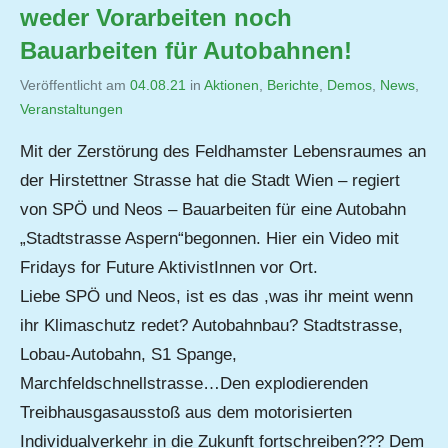
weder Vorarbeiten noch
Bauarbeiten für Autobahnen!
Veröffentlicht am
04.08.21
von
in
Aktionen
,
Berichte
,
Demos
,
News
,
Veranstaltungen
Jutta
Matysek
Mit der Zerstörung des Feldhamster Lebensraumes an
der Hirstettner Strasse hat die Stadt Wien – regiert
von SPÖ und Neos – Bauarbeiten für eine Autobahn
„Stadtstrasse Aspern“begonnen. Hier ein Video mit
Fridays for Future AktivistInnen vor Ort.
Liebe SPÖ und Neos, ist es das ,was ihr meint wenn
ihr Klimaschutz redet? Autobahnbau? Stadtstrasse,
Lobau-Autobahn, S1 Spange,
Marchfeldschnellstrasse…Den explodierenden
Treibhausgasausstoß aus dem motorisierten
Individualverkehr in die Zukunft fortschreiben??? Dem