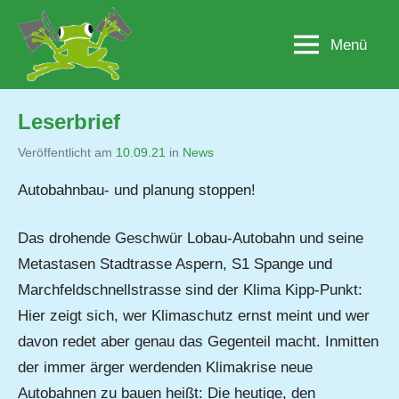
Zum
Inhalt
Menü
Lobau.org
BürgerInitiative
springen
"Rettet
die
Lobau
Leserbrief
–
Natur
Veröffentlicht am
10.09.21
von
in
News
statt
Jutta
Autobahnbau- und planung stoppen!
Beton"
Matysek
Das drohende Geschwür Lobau-Autobahn und seine
Metastasen Stadtrasse Aspern, S1 Spange und
Marchfeldschnellstrasse sind der Klima Kipp-Punkt:
Hier zeigt sich, wer Klimaschutz ernst meint und wer
davon redet aber genau das Gegenteil macht. Inmitten
der immer ärger werdenden Klimakrise neue
Autobahnen zu bauen heißt: Die heutige, den