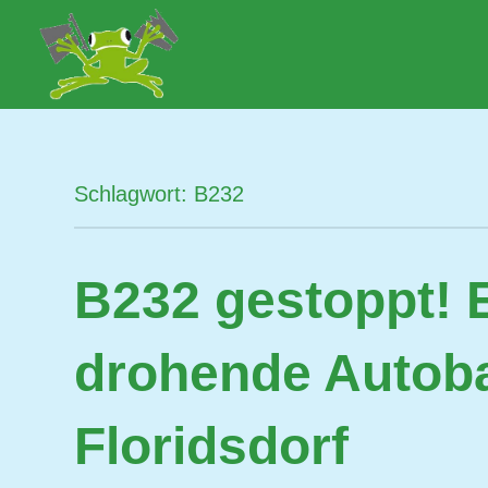
Zum
Inhalt
Lobau.org
BürgerInitiative
springen
"Rettet
die
Lobau
–
Schlagwort:
B232
Natur
statt
Beton"
B232 gestoppt! E
drohende Autob
Floridsdorf