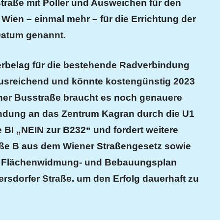
straße mit Poller und Ausweichen für den
t Wien –
einmal mehr –
für die Errichtung der
atum genannt.
tterbelag für die bestehende Radverbindung
usreichend und könnte kostengünstig 2023
ner Busstraße braucht es noch genauere
ndung an das Zentrum Kagran durch die U1
e BI
„NEIN zur B232“
und fordert
weitere
aße B aus dem Wiener Straßengesetz sowie
m Flächenwidmung- und Bebauungsplan
rsdorfer Straße.
u
m den Erfolg dauerhaft zu