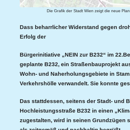
Die Grafik der Stadt Wien zeigt die neue Pla
Das
s
beharrlicher Widerstand gegen droh
Erfolg der
Bürgerinitiative „NEIN zur B232“ i
m 22.Be
geplante
B232,
ein
Straßenbauprojekt aus
Wohn- und Naherholungsgebiete in Stam
Verkehrshölle verwandelt
.
Sie konnte ges
Das
stattdessen,
seitens der Stadt- und B
Hochleistungsstraße B232 in einen „Klim
zugestalten, wird in seinen Grundzügen se
als zeitgemäß und nachhaltig begrüßt.