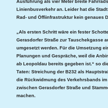
Ausführung als vier Meter breite Fahrrad
Linienbusverkehr an.
Leider hat d
ie Stad
Rad- und Öffiinfrastruktur kein
genaues
D
„Als ersten Schritt wäre ein fester Scho
Gerasdorfer Straße zur Tauschekgasse a
umgesetzt werden. Für die Umsetzung ei
Planungen und Gespräche, weil die Anbi
ab Leopoldau bereits gegeben ist.“
so di
Taten: Streichung der B232 als Hauptstr
die Rückwidmung des Verkehrsbands i
zwischen Gerasdorfer Straße und Stamme
machen.