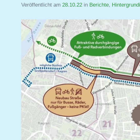
Veröffentlicht am
28.10.22
von
in
Berichte
,
Hintergrund
Jutta
Matysek