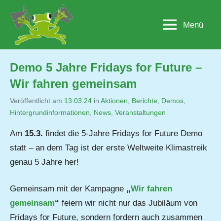
Zum
Inhalt
Menü
Lobau.org
BürgerInitiative
springen
"Rettet
die
Lobau
Demo 5 Jahre Fridays for Future –
–
Wir fahren gemeinsam
Natur
statt
Veröffentlicht am
13.03.24
von
in
Aktionen
,
Berichte
,
Demos
,
Beton"
Hintergrundinformationen
,
Jutta
News
,
Veranstaltungen
Matysek
Am
15.3.
findet die 5-Jahre Fridays for Future Demo
statt – an dem Tag ist der erste Weltweite Klimastreik
genau 5 Jahre her!
Gemeinsam mit der Kampagne
„
Wir fahren
gemeinsam
“
feiern wir nicht nur das Jubiläum von
Fridays for Future, sondern fordern auch zusammen