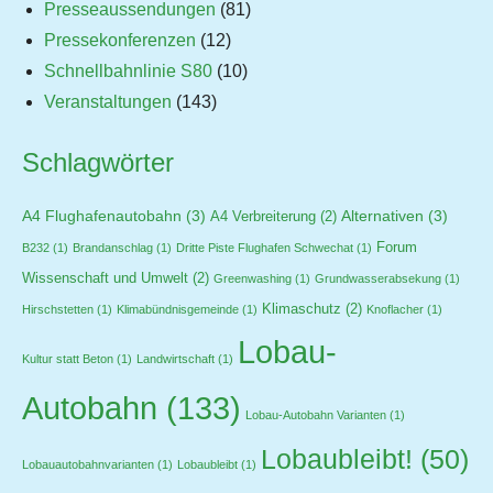
Presseaussendungen
(81)
Pressekonferenzen
(12)
Schnellbahnlinie S80
(10)
Veranstaltungen
(143)
Schlagwörter
A4 Flughafenautobahn
(3)
Alternativen
(3)
A4 Verbreiterung
(2)
Forum
B232
(1)
Brandanschlag
(1)
Dritte Piste Flughafen Schwechat
(1)
Wissenschaft und Umwelt
(2)
Greenwashing
(1)
Grundwasserabsekung
(1)
Klimaschutz
(2)
Hirschstetten
(1)
Klimabündnisgemeinde
(1)
Knoflacher
(1)
Lobau-
Kultur statt Beton
(1)
Landwirtschaft
(1)
Autobahn
(133)
Lobau-Autobahn Varianten
(1)
Lobaubleibt!
(50)
Lobauautobahnvarianten
(1)
Lobaubleibt
(1)