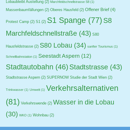
Lobaubleibt Austellung
(2)
Marchfeldschnellstrasse S8
(1)
Offener Brief
(4)
Massenbaumfällungen
(2)
Oberes Hausfeld
(2)
S1 Spange
(77)
S8
Protest Camp
(2)
S1
(2)
Marchfeldschnellstraße
(43)
S80
S80 Lobau
(34)
Hausfeldstrasse
(2)
sanfter Tourismus
(1)
Seestadt Aspern
(12)
Schnellbahnstation
(1)
Stadtautobahn
(46)
Stadtstrasse
(43)
Stadtstrasse Aspern
(2)
SUPERNOW Studie der Stadt Wien
(2)
Verkehrsalternativen
Trinkwasser
(1)
Umwelt
(1)
(81)
Wasser in die Lobau
Verkehrswende
(2)
(30)
Wohnbau
(2)
WKO
(1)