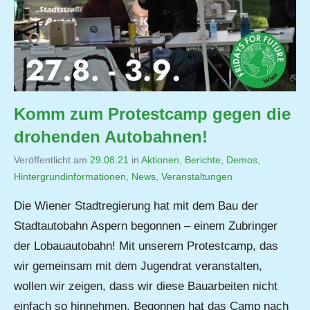
Komm zum Protestcamp gegen die
drohenden Autobahnen!
Veröffentlicht am
29.08.21
von
in
Aktionen
,
Berichte
,
Demos
,
Hintergrundinformationen
,
Jutta
News
,
Veranstaltungen
Matysek
Die Wiener Stadtregierung hat mit dem Bau der
Stadtautobahn Aspern begonnen – einem Zubringer
der Lobauautobahn! Mit unserem Protestcamp, das
wir gemeinsam mit dem Jugendrat veranstalten,
wollen wir zeigen, dass wir diese Bauarbeiten nicht
einfach so hinnehmen. Begonnen hat das Camp nach