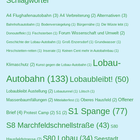
Schlagwörter
A4 Flughafenautobahn
(3)
Alternativen
(3)
A4 Verbreiterung
(2)
Bahnhofsautobahn
(1)
Bodenversiegelung
(1)
Bürgernähe
(1)
Die Wüste lebt
(1)
Forum Wissenschaft und Umwelt
(2)
Donouteffekt
(1)
Fischsterben
(1)
Geschichte der Lobau-Autobahn
(1)
Groß Enzersdorf
(1)
Grundwasser
(1)
Hirschstetten-retten
(1)
Inserate
(1)
Keinen Cent mehr in Autobahnbau
(1)
Lobau-
Klimaschutz
(2)
Kunst gegen die Lobau-Autobahn
(1)
Autobahn
(133)
Lobaubleibt!
(50)
Lobaubleibt Austellung
(2)
Lobautunnel
(1)
Lötsch
(1)
Offener
Massenbaumfällungen
(2)
Oberes Hausfeld
(2)
Mittelalterfest
(1)
S1 Spange
(77)
Brief
(4)
Protest Camp
(2)
S1
(2)
S8 Marchfeldschnellstraße
(43)
S80
S80 Lobau
(34)
Seestadt
Hausfeldstrasse
(2)