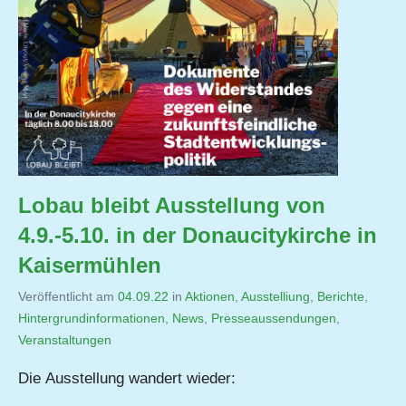
Lobau bleibt Ausstellung von
4.9.-5.10. in der Donaucitykirche in
Kaisermühlen
Veröffentlicht am
04.09.22
von
in
Aktionen
,
Ausstelliung
,
Berichte
,
Hintergrundinformationen
,
Jutta
News
,
Presseaussendungen
,
Veranstaltungen
Matysek
Die Ausstellung wandert wieder: