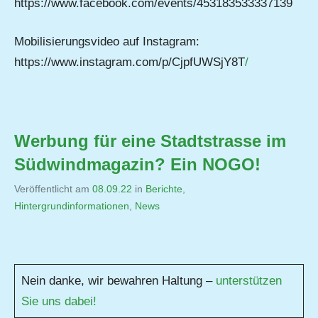
https://www.facebook.com/events/453183533337139
Mobilisierungsvideo auf Instagram:
https://www.instagram.com/p/CjpfUWSjY8T
/
Werbung für eine Stadtstrasse im
Südwindmagazin? Ein NOGO!
Veröffentlicht am
08.09.22
von
in
Berichte
,
Hintergrundinformationen
,
Jutta
News
Matysek
Nein danke, wir bewahren Haltung –
unterstützen
Sie uns dabei!