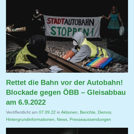
Rettet die Bahn vor der Autobahn!
Blockade gegen ÖBB – Gleisabbau
am 6.9.2022
Veröffentlicht am
07.09.22
von
in
Aktionen
,
Berichte
,
Demos
,
Hintergrundinformationen
,
Jutta
News
,
Presseaussendungen
Matysek