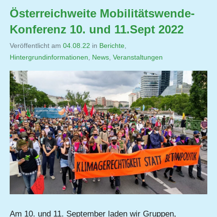
Österreichweite Mobilitätswende-
Konferenz 10. und 11.Sept 2022
Veröffentlicht am
04.08.22
von
in
Berichte
,
Hintergrundinformationen
,
Jutta
News
,
Veranstaltungen
Matysek
Am 10. und 11. September laden wir Gruppen,