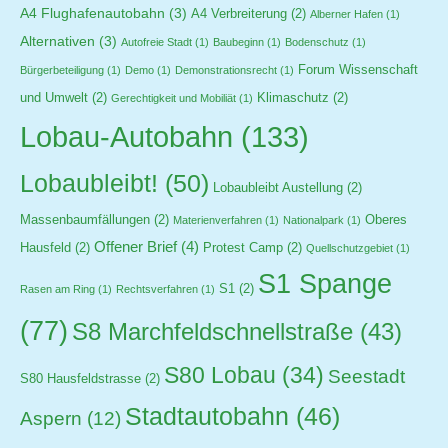
A4 Flughafenautobahn
(3)
A4 Verbreiterung
(2)
Alberner Hafen
(1)
Alternativen
(3)
Autofreie Stadt
(1)
Baubeginn
(1)
Bodenschutz
(1)
Forum Wissenschaft
Bürgerbeteiligung
(1)
Demo
(1)
Demonstrationsrecht
(1)
und Umwelt
(2)
Klimaschutz
(2)
Gerechtigkeit und Mobiliät
(1)
Lobau-Autobahn
(133)
Lobaubleibt!
(50)
Lobaubleibt Austellung
(2)
Massenbaumfällungen
(2)
Oberes
Materienverfahren
(1)
Nationalpark
(1)
Offener Brief
(4)
Hausfeld
(2)
Protest Camp
(2)
Quellschutzgebiet
(1)
S1 Spange
S1
(2)
Rasen am Ring
(1)
Rechtsverfahren
(1)
(77)
S8 Marchfeldschnellstraße
(43)
S80 Lobau
(34)
Seestadt
S80 Hausfeldstrasse
(2)
Stadtautobahn
(46)
Aspern
(12)