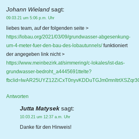
Johann Wieland
sagt:
09.03.21 um 5:06 p.m. Uhr
liebes team, auf der folgenden seite >
https://lobau.org/2021/03/09/grundwasser-abgesenkung-
um-4-meter-fuer-den-bau-des-lobautunnels/
funktioniert
der angegeben link nicht >
https://www.meinbezirk.at/simmering/c-lokales/ist-das-
grundwasser-bedroht_a4445691ttelte?
fbclid=IwAR25UYZ12ZiCxT0nyvKDDuTGJm0mnItrtXSZqr
Antworten
Jutta Matysek
sagt:
10.03.21 um 12:37 a.m. Uhr
Danke für den Hinweis!