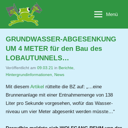
Zum
Inhalt
Menü
Lobau.org
BürgerInitiative
springen
"Rettet
die
Lobau
GRUNDWASSER-ABGESENKUNG
–
UM 4 METER für den Bau des
Natur
statt
LOBAUTUNNELS…
Beton"
Veröffentlicht am
09.03.21
von
in
Berichte
,
Hintergrundinformationen
,
Jutta
News
Matysek
Mit diesem
Artikel
rüttelte die BZ auf: „…eine
Brunnenanlage mit einer Entnahmemenge von 138
Liter pro Sekunde vorgesehen, wofür das Wasser-
niveau um vier Meter abgesenkt werden müsste…“