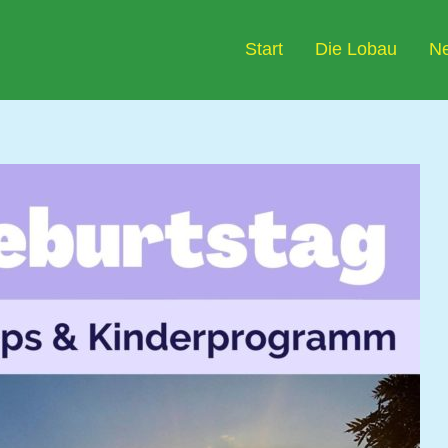
Start
Die Lobau
N