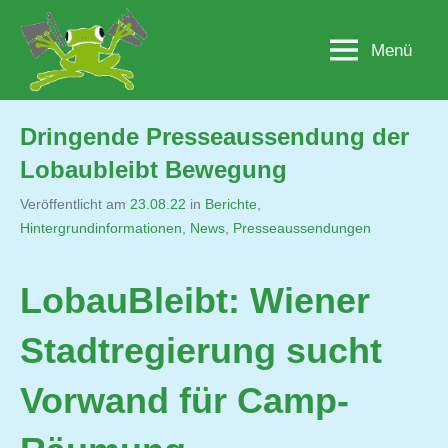
Zum
Inhalt
Menü
Lobau.org
BürgerInitiative
springen
"Rettet
die
Lobau
Dringende Presseaussendung der
–
Lobaubleibt Bewegung
Natur
statt
Veröffentlicht am
23.08.22
von
in
Berichte
,
Beton"
Hintergrundinformationen
,
Jutta
News
,
Presseaussendungen
Matysek
LobauBleibt: Wiener
Stadtregierung sucht
Vorwand für Camp-