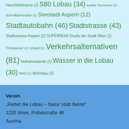
S80 Lobau
(34)
Hausfeldstrasse
(2)
sanfter Tourismus
(1)
Seestadt Aspern
(12)
Schnellbahnstation
(1)
Stadtautobahn
(46)
Stadtstrasse
(43)
Stadtstrasse Aspern
(2)
SUPERNOW Studie der Stadt Wien
(2)
Verkehrsalternativen
Trinkwasser
(1)
Umwelt
(1)
(81)
Wasser in die Lobau
Verkehrswende
(2)
(30)
Wohnbau
(2)
WKO
(1)
Verein
„Rettet die Lobau – Natur statt Beton“
1220 Wien, Polletstraße 46
Austria