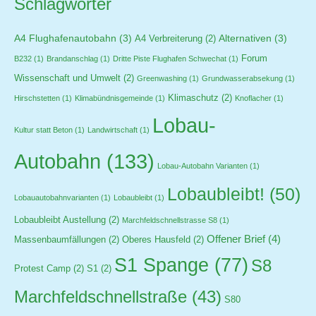
Schlagwörter
A4 Flughafenautobahn
(3)
Alternativen
(3)
A4 Verbreiterung
(2)
Forum
B232
(1)
Brandanschlag
(1)
Dritte Piste Flughafen Schwechat
(1)
Wissenschaft und Umwelt
(2)
Greenwashing
(1)
Grundwasserabsekung
(1)
Klimaschutz
(2)
Hirschstetten
(1)
Klimabündnisgemeinde
(1)
Knoflacher
(1)
Lobau-
Kultur statt Beton
(1)
Landwirtschaft
(1)
Autobahn
(133)
Lobau-Autobahn Varianten
(1)
Lobaubleibt!
(50)
Lobauautobahnvarianten
(1)
Lobaubleibt
(1)
Lobaubleibt Austellung
(2)
Marchfeldschnellstrasse S8
(1)
Offener Brief
(4)
Massenbaumfällungen
(2)
Oberes Hausfeld
(2)
S1 Spange
(77)
S8
Protest Camp
(2)
S1
(2)
Marchfeldschnellstraße
(43)
S80